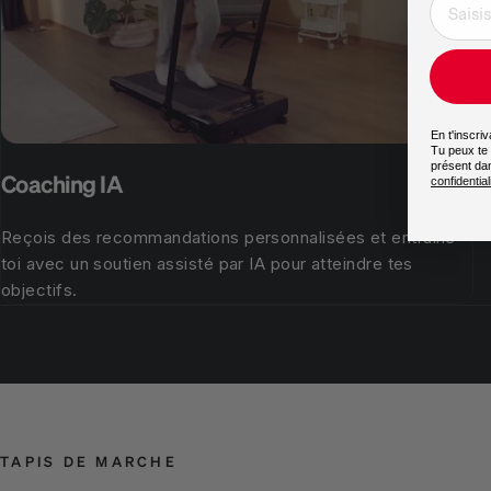
En t'inscri
Tu peux te 
présent da
Coaching IA
confidential
Reçois des recommandations personnalisées et entraîne-
toi avec un soutien assisté par IA pour atteindre tes
objectifs.
TAPIS DE MARCHE