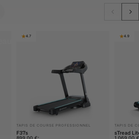
4.7
4.9
eau
TAPIS DE COURSE PROFESSIONNEL
TAPIS DE 
F37s
sTread Lit
Prix promotionnel
Prix habituel
Prix promo
Prix habitu
899,00 €
1.069,00 
*