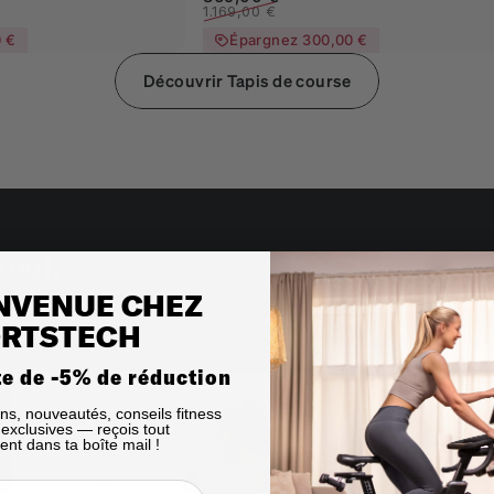
1.169,00 €
0 €
Épargnez 300,00 €
Découvrir Tapis de course
kout.
NVENUE CHEZ
hing assisté par IA et des plans d'entraînement
RTSTECH
te de -5% de réduction
ns, nouveautés, conseils fitness
s exclusives — reçois tout
ent dans ta boîte mail !