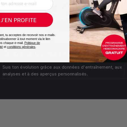
J'EN PROFITE
vant, tu acceptes de recevoir nos e-mails.
désabonner à tout moment via le lien
ns chaque e-mail.
Politique de
ité
et
conditions générales
.
Comprends tes progrès
Suis ton évolution grâce aux données d'entraînement, aux
analyses et à des aperçus personnalisés.