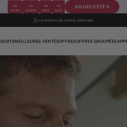
--
--
--
--
SOLDES D'ÉTÉ %
JOURS
HEURES
MINS
SECS
+3 millions
de clients satisfaits
ODUITS
MEILLEURES VENTES
OFFRES
OFFRES GROUPÉES
APP