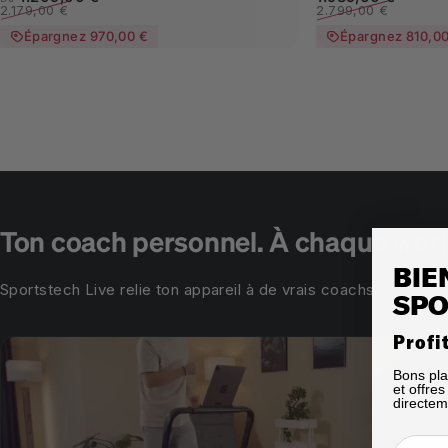
2.179,00 €
2.799,00 €
Épargnez 970,00 €
Épargnez 810,0
Ton coach personnel. À chaque wor
BIE
Sportstech Live relie ton appareil à de vrais coachs, un coac
SPO
Profi
Bons pla
et offre
directem