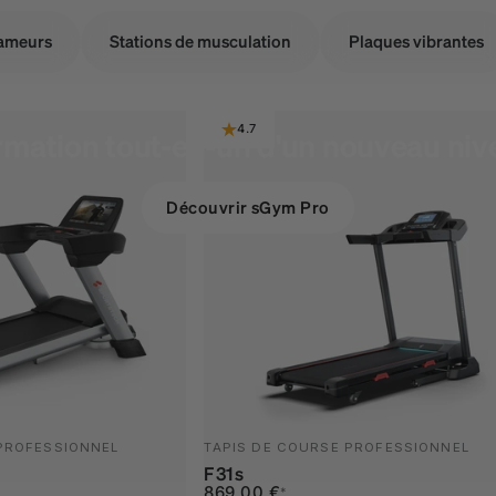
ameurs
Stations de musculation
Plaques vibrantes
4.7
rmation tout-en-un d'un nouveau niv
Découvrir sGym Pro
 PROFESSIONNEL
TAPIS DE COURSE PROFESSIONNEL
F31s
Prix promotionnel
Prix habituel
869,00 €
*