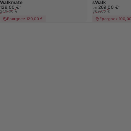
Walkmate
sWalk
Prix promotionnel
Prix habituel
Prix promotionnel
Prix habituel
129,00 €
269,00 €
*
*
Du
249,00 €
369,00 €
Épargnez 120,00 €
Épargnez 100,0