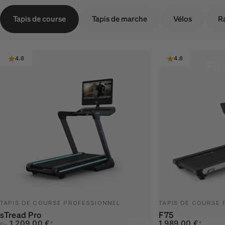
Tapis de course
Tapis de marche
Vélos
R
4.8
4.8
Fo
TAPIS DE COURSE PROFESSIONNEL
TAPIS DE COURSE
sTread Pro
F75
Prix promotionnel
Prix habituel
Prix promotionnel
Prix habituel
1.209,00 €
1.989,00 €
*
*
Du