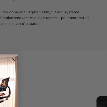
ourse compact jusqu'à 10 km/h, avec système
ification innovant et pliage rapide – pour marcher et
s un minimum d'espace.