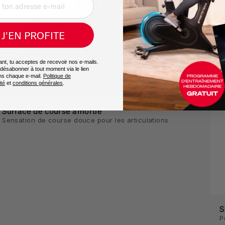
J'EN PROFITE
vant, tu acceptes de recevoir nos e-mails.
désabonner à tout moment via le lien
ns chaque e-mail.
Politique de
ité
et
conditions générales
.
Surface de course amortie
Sensation de course douce pour les articulations
S
P