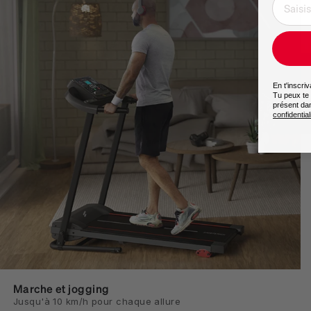
En t'inscri
Tu peux te 
présent da
confidential
Marche et jogging
Jusqu'à 10 km/h pour chaque allure