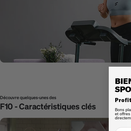
BIE
SPO
Découvre quelques-unes des
Profi
F10 - Caractéristiques clés
Bons pla
et offre
directem