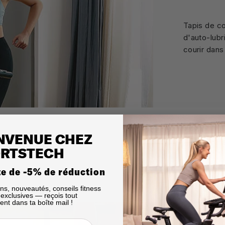
Tapis de c
d'auto-lubr
courir dan
NVENUE CHEZ
RTSTECH
te de -5% de réduction
ns, nouveautés, conseils fitness
s exclusives — reçois tout
ent dans ta boîte mail !