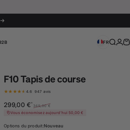
Conne
B2B
FR
France (EUR 
Recherc
P
FR
France (EUR €)
F10 Tapis de course
947 total des critiques
4.6
947 avis
Prix promotionnel
Prix habituel
*
299,00 €
349,00 €
Vous économisez aujourd'hui 50,00 €
Options du produit
Options du produit:
Nouveau