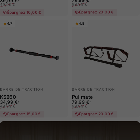
Prix promotionnel
Prix habituel
Prix promotionnel
Prix habituel
79,99 €
39,99 €
*
*
99,99 €
49,99 €
Épargnez 20,00 €
Épargnez 10,00 €
4.7
4.8
BARRE DE TRACTION
BARRE DE TRACTION
KS260
Pullmate
Prix promotionnel
Prix habituel
Prix promotionnel
Prix habituel
34,99 €
79,99 €
*
*
49,99 €
99,99 €
Épargnez 15,00 €
Épargnez 20,00 €