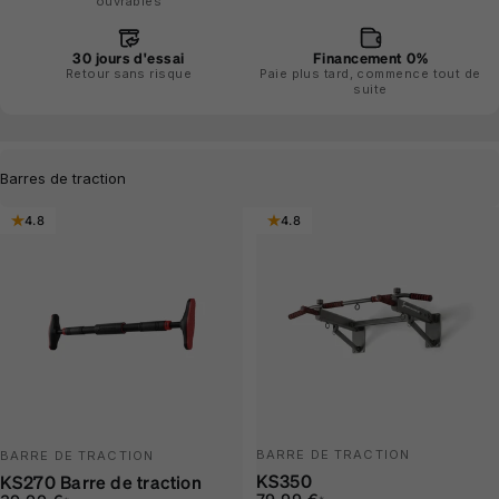
ouvrables
30 jours d'essai
Financement 0%
Retour sans risque
Paie plus tard, commence tout de
suite
Filtrer
4.8
4.8
BARRE DE TRACTION
BARRE DE TRACTION
KS350
KS270 Barre de traction