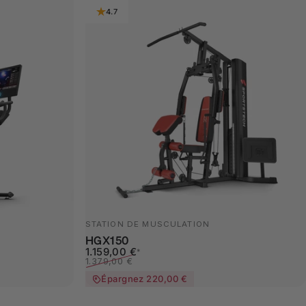
4.7
STATION DE MUSCULATION
HGX150
Prix promotionnel
Prix habituel
1.159,00 €
*
1.379,00 €
Épargnez 220,00 €