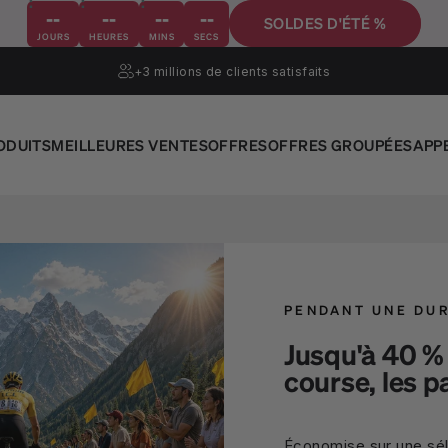
--
--
--
--
SOLDES D'ÉTÉ %
JOURS
HEURES
MINS
SECS
+3 millions
de clients satisfaits
ODUITS
MEILLEURES VENTES
OFFRES
OFFRES GROUPÉES
APP
PENDANT UNE DUR
Jusqu'à 40 % 
course, les p
Économise sur une séle