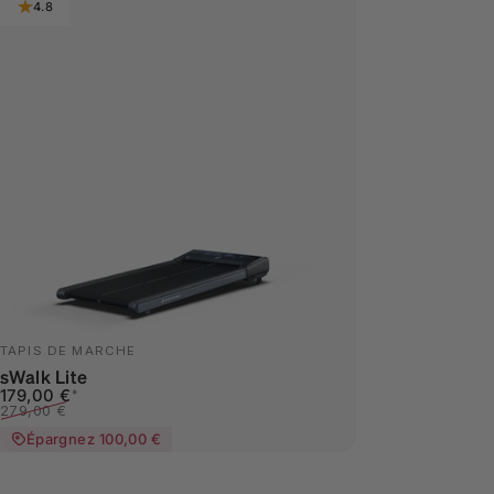
4.8
TAPIS DE MARCHE
sWalk Lite
Prix promotionnel
Prix habituel
179,00 €
*
279,00 €
Épargnez 100,00 €