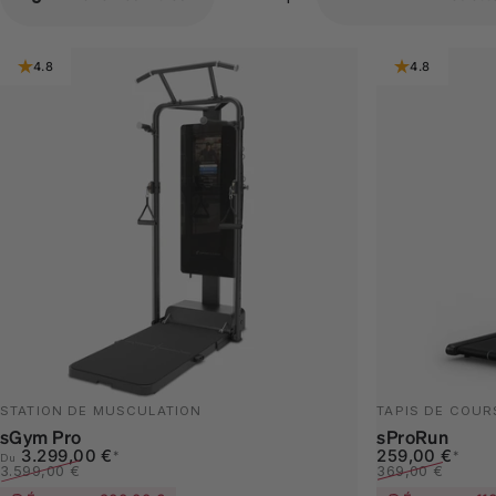
4.8
4.8
STATION DE MUSCULATION
TAPIS DE COUR
sGym Pro
sProRun
Prix promotionnel
Prix habituel
Prix promotion
Prix habituel
3.299,00 €
259,00 €
*
*
Du
3.599,00 €
369,00 €