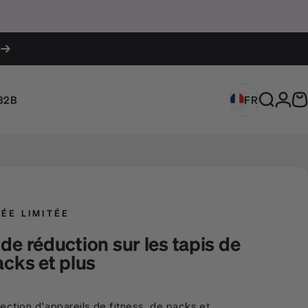
Conne
B2B
FR
France (EUR 
Recherc
P
FR
France (EUR €)
ÉE LIMITÉE
de réduction sur les tapis de
acks et plus
ction d'appareils de fitness, de packs et