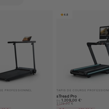
4.8
SE PROFESSIONNEL
TAPIS DE COURSE PROFESSION
sTread Pro
nel
Prix promotionnel
Prix habituel
1.209,00 €
*
Du
2.179,00 €