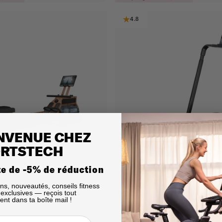
4.8
NVENUE CHEZ
RTSTECH
te de -5% de réduction
TAPIS DE COURSE 2-EN-1
sPad1000
ns, nouveautés, conseils fitness
nel
Prix promotionnel
Prix habituel
s exclusives — reçois tout
339,00 €
*
ent dans ta boîte mail !
459,00 €
0,00 €
Épargnez 120,00 €