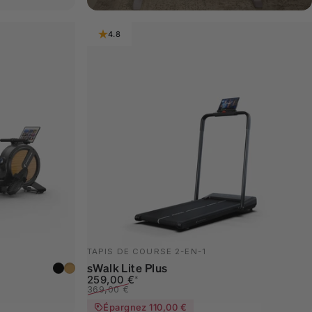
4.8
TAPIS DE COURSE 2-EN-1
noir
marron clair
sWalk Lite Plus
Prix promotionnel
Prix habituel
259,00 €
*
369,00 €
Épargnez 110,00 €