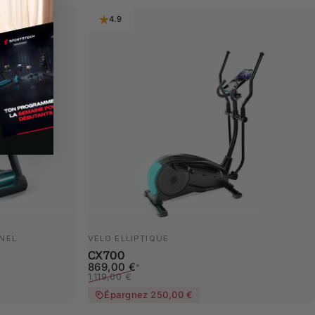
4.9
NEL
VÉLO ELLIPTIQUE
CX700
Prix promotionnel
Prix habituel
869,00 €
*
1.119,00 €
Épargnez 250,00 €