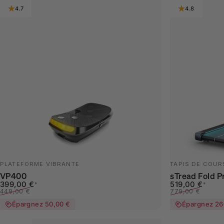
4.7
4.8
PLATEFORME VIBRANTE
TAPIS DE COUR
VP400
sTread Fold P
Prix promotionnel
Prix habituel
Prix promotion
Prix habituel
399,00 €
519,00 €
*
*
449,00 €
779,00 €
Épargnez 50,00 €
Épargnez 26