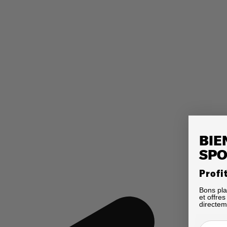
BIE
SPO
Profi
Bons pla
et offre
directem