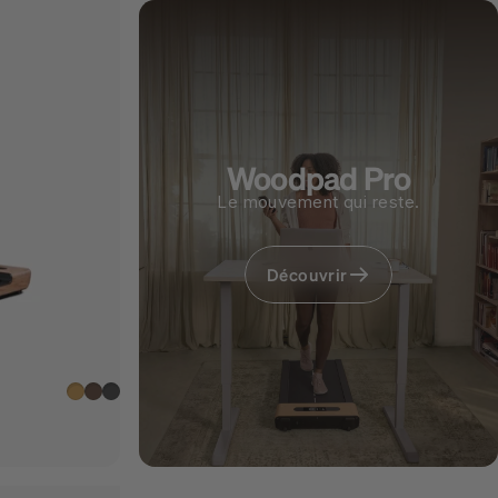
Woodpad Pro
Le mouvement qui reste.
Découvrir
marron clair
brun foncé
Gris