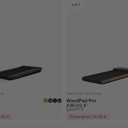
4.7
HE
TAPIS DE MARCHE
marron clair
brun foncé
gris foncé
gris
WoodPad Pro
nel
Prix promotionnel
Prix habituel
439,00 €
*
509,00 €
,00 €
Épargnez 70,00 €