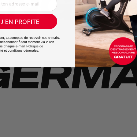
J'EN PROFITE
vant, tu acceptes de recevoir nos e-mails.
désabonner à tout moment via le lien
ns chaque e-mail.
Politique de
ité
et
conditions générales
.