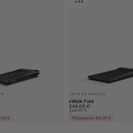
4.8
HE
TAPIS DE MARCHE
sWalk Fold
nel
Prix promotionnel
Prix habituel
349,00 €
*
409,00 €
,00 €
Épargnez 60,00 €