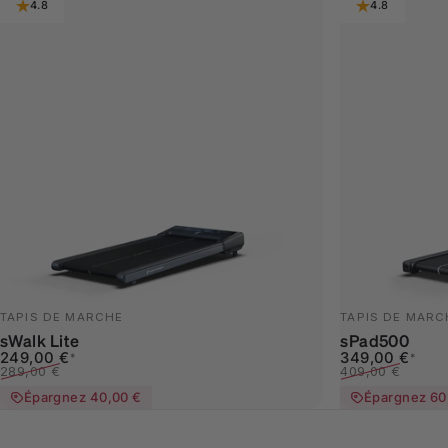
4.8
4.8
TAPIS DE MARCHE
TAPIS DE MARC
sWalk Lite
sPad500
Prix promotionnel
Prix habituel
Prix promotion
Prix habituel
249,00 €
349,00 €
*
*
289,00 €
409,00 €
Épargnez 40,00 €
Épargnez 60