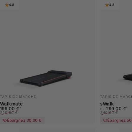
4.8
4.8
TAPIS DE MARCHE
TAPIS DE MARC
Walkmate
sWalk
Prix promotionnel
Prix habituel
Prix promotion
Prix habituel
199,00 €
299,00 €
*
*
Du
229,00 €
349,00 €
Épargnez 30,00 €
Épargnez 50