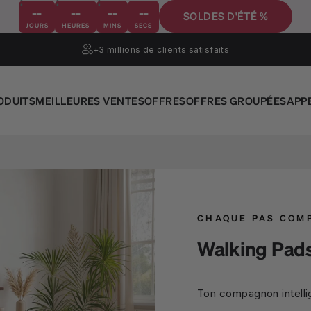
--
--
--
--
SOLDES D'ÉTÉ %
JOURS
HEURES
MINS
SECS
+3 millions
de clients satisfaits
ODUITS
MEILLEURES VENTES
OFFRES
OFFRES GROUPÉES
APP
CHAQUE PAS COM
Walking Pad
Ton compagnon intellig