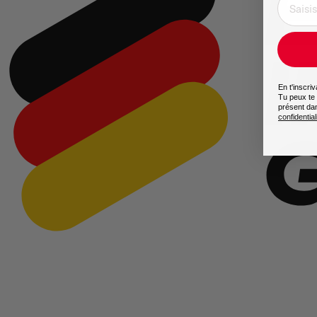
En t'inscri
Tu peux te 
présent da
confidential