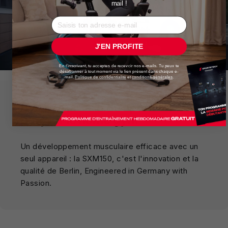
mail !
J'EN PROFITE
En t'inscrivant, tu acceptes de recevoir nos e-mails. Tu peux te
désabonner à tout moment via le lien présent dans chaque e-
mail.
Politique de confidentialité
et
conditions générales
.
Bye bye la salle de sport –
bonjour le home gym
Un développement musculaire efficace avec un
seul appareil : la SXM150, c'est l'innovation et la
qualité de Berlin, Engineered in Germany with
Passion.