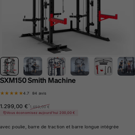
SXM150 Smith Machine
84 total des critiques
4.7
84 avis
Prix promotionnel
Prix habituel
*
1.299,00 €
1.499,00 €
Vous économisez aujourd'hui 200,00 €
avec poulie, barre de traction et barre longue intégrée